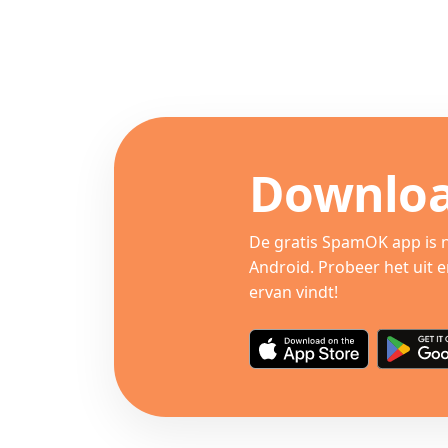
Downloa
De gratis SpamOK app is 
Android. Probeer het uit e
ervan vindt!