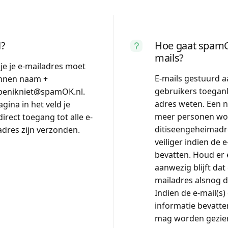
l?
Hoe gaat spamO
mails?
je je e-mailadres moet
E-mails gestuurd a
onnen naam +
gebruikers toegank
tbenikniet@spamOK.nl.
adres weten. Een 
ina in het veld je
meer personen wo
irect toegang tot alle e-
ditiseengeheimadr
adres zijn verzonden.
veiliger indien de 
bevatten. Houd er 
aanwezig blijft dat
mailadres alsnog 
Indien de e-mail(s)
informatie bevatte
mag worden gezien