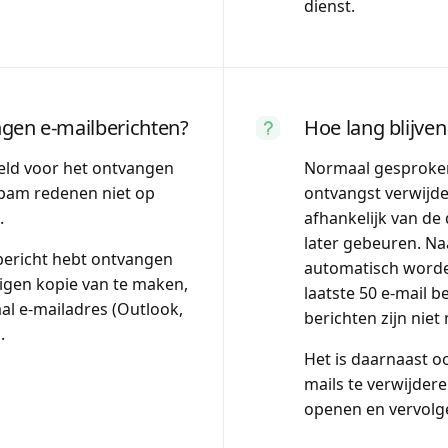
dienst.
ngen e-mailberichten?
Hoe lang blijve
eld voor het ontvangen
Normaal gesproken
spam redenen niet op
ontvangst verwijder
.
afhankelijk van de
later gebeuren. Na
lbericht hebt ontvangen
automatisch worde
eigen kopie van te maken,
laatste 50 e-mail 
al e-mailadres (Outlook,
berichten zijn niet 
.
Het is daarnaast o
mails te verwijdere
openen en vervolge