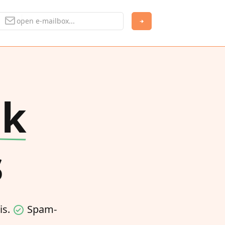
jk
s
is.
Spam-