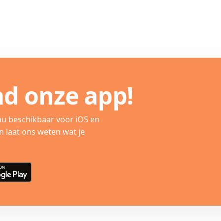
d onze app!
nu beschikbaar voor iOS en
n laat ons weten wat je